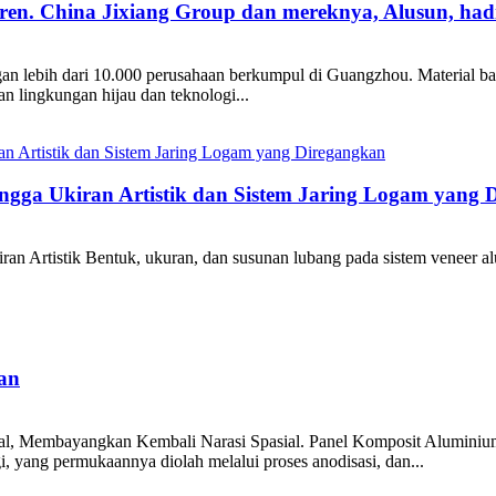
en. China Jixiang Group dan mereknya, Alusun, had
an lebih dari 10.000 perusahaan berkumpul di Guangzhou. Material ban
n lingkungan hijau dan teknologi...
ngga Ukiran Artistik dan Sistem Jaring Logam yang 
 Artistik Bentuk, ukuran, dan susunan lubang pada sistem veneer alum
an
al, Membayangkan Kembali Narasi Spasial. Panel Komposit Aluminium
i, yang permukaannya diolah melalui proses anodisasi, dan...