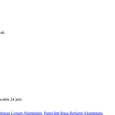
ok.
waktu 24 jam.
mbaran Logam Aluminium
,
Panel Inti Busa Berlapis Aluminium
,