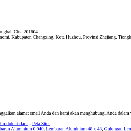
anghai, Cina 201604
omi, Kabupaten Changxing, Kota Huzhou, Provinsi Zhejiang, Tiongk
 tinggalkan alamat email Anda dan kami akan menghubungi Anda dalam 
Produk Terlaris
-
Peta Situs
aran Aluminium 0,040
,
Lembaran Aluminium 48 x 48
,
Gulungan Le