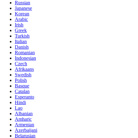
Russian
Japanese
Korean
Arabic
Irish
Greek
Turkish
Italian
Danish
Romanian
Indonesian
Czech
Afrikaans
Swedish
Polish
Basque
Catalan
Esperanto
Hindi
Lao
Albanian
Amharic
Armenian
Azerbaijani
Belarusian