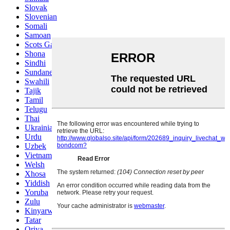
Slovak
Slovenian
Somali
Samoan
Scots Gaelic
Shona
Sindhi
Sundanese
Swahili
Tajik
Tamil
Telugu
Thai
Ukrainian
Urdu
Uzbek
Vietnamese
Welsh
Xhosa
Yiddish
Yoruba
Zulu
Kinyarwanda
Tatar
Oriya