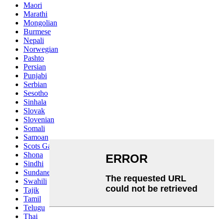
Maori
Marathi
Mongolian
Burmese
Nepali
Norwegian
Pashto
Persian
Punjabi
Serbian
Sesotho
Sinhala
Slovak
Slovenian
Somali
Samoan
Scots Gaelic
Shona
Sindhi
Sundanese
Swahili
Tajik
Tamil
Telugu
Thai