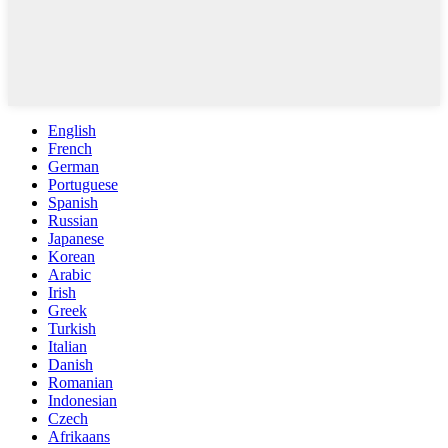
English
French
German
Portuguese
Spanish
Russian
Japanese
Korean
Arabic
Irish
Greek
Turkish
Italian
Danish
Romanian
Indonesian
Czech
Afrikaans